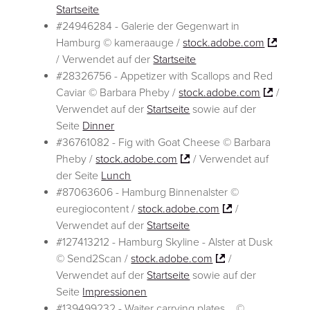
Startseite
#24946284 - Galerie der Gegenwart in
Hamburg © kameraauge /
stock.adobe.com
/ Verwendet auf der
Startseite
#28326756 - Appetizer with Scallops and Red
Caviar © Barbara Pheby /
stock.adobe.com
/
Verwendet auf der
Startseite
sowie auf der
Seite
Dinner
#36761082 - Fig with Goat Cheese © Barbara
Pheby /
stock.adobe.com
/ Verwendet auf
der Seite
Lunch
#87063606 - Hamburg Binnenalster ©
euregiocontent /
stock.adobe.com
/
Verwendet auf der
Startseite
#127413212 - Hamburg Skyline - Alster at Dusk
© Send2Scan /
stock.adobe.com
/
Verwendet auf der
Startseite
sowie auf der
Seite
Impressionen
#139499232 - Waiter carrying plates... ©